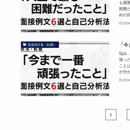
も困
困難
めの回
202
「今
面接例文集（転職）
悩み.
張っ
こと
が分か
202
1
...