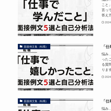
こと
言っ
答え方
202
「仕
面接例文集（転職）
悩み.
った
る質
ります
202
「仕
面接例文集（転職）
悩み.