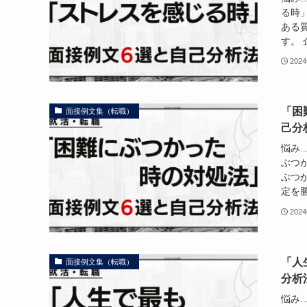
る時
ある
す。 
202
「困
面接例文集（転職）
己分
悩み.
ぶつ
ぶつ
定を勝
202
「人
面接例文集（転職）
分析
悩み.