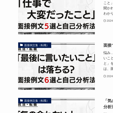
こと
聞か
わかり
202
面接
面接例文集（転職）
悩み.
いこ
と」
は、面
202
「気
面接例文集（転職）
分析