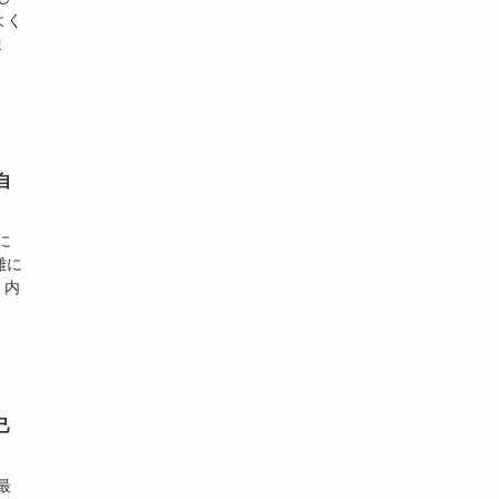
よく
ま
自
に
難に
、内
己
最