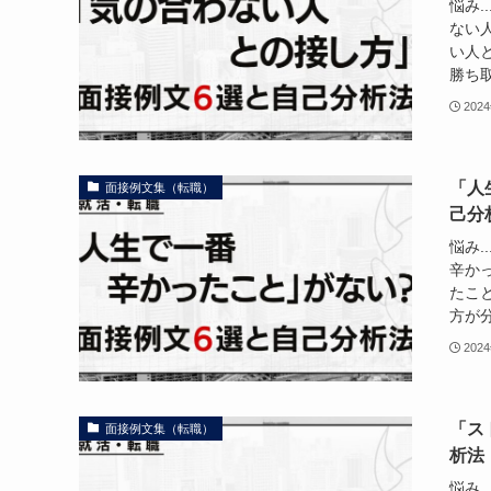
悩み.
ない
い人
勝ち取
202
「人
面接例文集（転職）
己分
悩み.
辛か
たこ
方が分
202
「ス
面接例文集（転職）
析法
悩み.