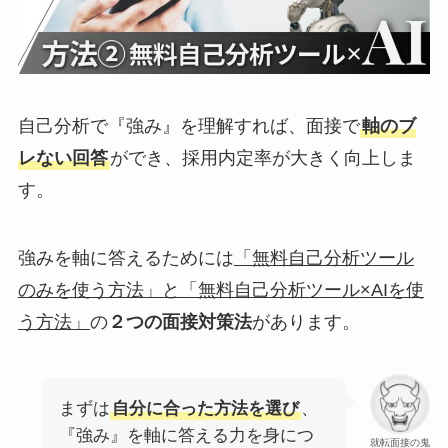
自己分析で『強み』を理解すれば、面接で
軸のブ
レない回答
ができ、採用内定率が大きく向上しま
す。
強みを軸に答えるためには
「無料自己分析ツール
のみを使う方法」と「無料自己分析ツール×AIを使
う方法」
の
２つの面接対策法
があります。
まずは
自分に合った方法を選び
、
『強み』を軸に答える力を身につ
就転面接の鬼