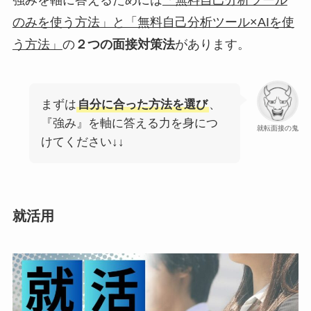
強みを軸に答えるためには
「無料自己分析ツール
のみを使う方法」と「無料自己分析ツール×AIを使
う方法」
の
２つの面接対策法
があります。
まずは
自分に合った方法を選び
、
『強み』を軸に答える力を身につ
就転面接の鬼
けてください↓↓
就活用