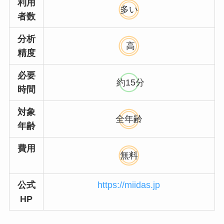
利用
多い
者数
分析
高
精度
必要
約15分
時間
対象
全年齢
年齢
費用
無料
公式
https://miidas.jp
HP