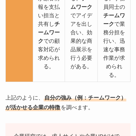
報を支払
ムワーク
員同士の
い担当と
でアイデ
チームワ
共有し
チ
アを出し
ーク
で業
ームワー
合い、効
務分担を
ク
での顧
果的な商
行い、迅
客対応が
品展示を
速な事務
求められ
行う必要
作業が求
る。
がある。
められ
る。
上記のように、
自分の強み（例：チームワーク）
が活かせる企業の特徴
を調べます。