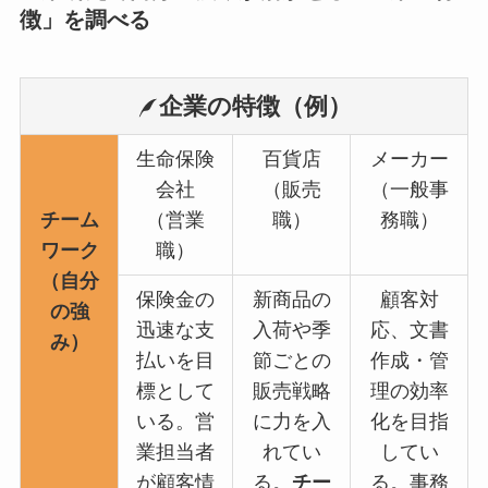
徴」を調べる
企業の特徴（例）
生命保険
百貨店
メーカー
会社
（販売
（一般事
チーム
（営業
職）
務職）
ワーク
職）
（自分
保険金の
新商品の
顧客対
の強
迅速な支
入荷や季
応、文書
み）
払いを目
節ごとの
作成・管
標として
販売戦略
理の効率
いる。営
に力を入
化を目指
業担当者
れてい
してい
が顧客情
る。
チー
る。事務