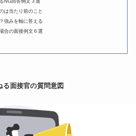
るNG回答例文３選
のは当たり前のこと
？強みを軸に答える
場合の面接例文６選
ねる面接官の質問意図