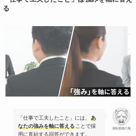
る
「仕事で工夫したこと」には、
あ
なたの強みを軸に答える
ことで採
就転面接の鬼
用に直結する回答ができます。