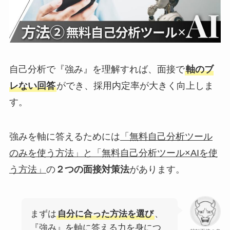
自己分析で『強み』を理解すれば、面接で
軸のブ
レない回答
ができ、採用内定率が大きく向上しま
す。
強みを軸に答えるためには
「無料自己分析ツール
のみを使う方法」と「無料自己分析ツール×AIを使
う方法」
の
２つの面接対策法
があります。
まずは
自分に合った方法を選び
、
『強み』を軸に答える力を身につ