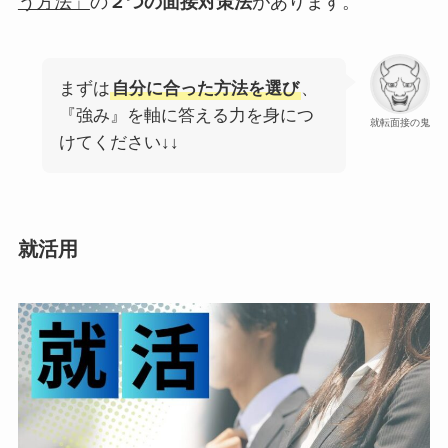
う方法」
の
２つの面接対策法
があります。
まずは
自分に合った方法を選び
、
『強み』を軸に答える力を身につ
就転面接の鬼
けてください↓↓
就活用