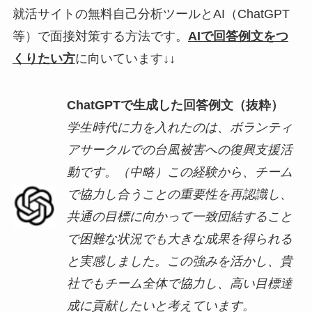
就活サイトの無料自己分析ツールとAI（ChatGPT
等）で面接対策する方法です。
AIで回答例文をつ
くりたい方
に向いています↓↓
ChatGPTで生成した回答例文（抜粋）
学生時代に力を入れたのは、ボランティ
アサークルでの台風被害への復興支援活
動です。（中略）この経験から、チーム
で協力し合うことの重要性を再認識し、
共通の目標に向かって一致団結すること
で困難な状況でも大きな成果を得られる
と実感しました。この強みを活かし、貴
社でもチーム全体で協力し、高い目標達
成に貢献したいと考えています。